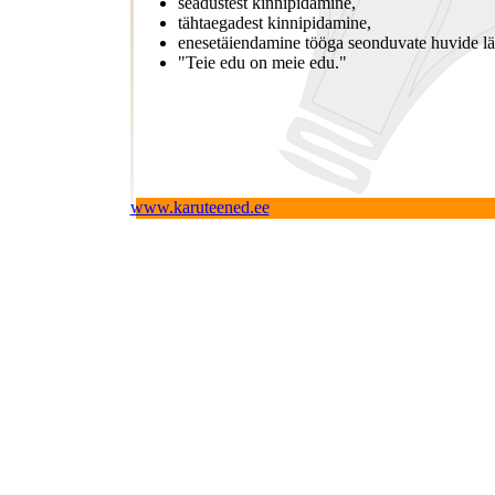
seadustest kinnipidamine,
tähtaegadest kinnipidamine,
enesetäiendamine tööga seonduvate huvide lä
"Teie edu on meie edu."
www.karuteened.ee