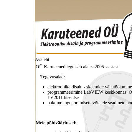
Avaleht
OÜ Karuteened tegutseb alates 2005. aastast.
Tegevusalad:
elektroonika disain - skeemide väljatöötamine 
programmeerimine LabVIEW keskkonnas. 
LV2011 litsentse
pakume tuge tootmisettevõtetele seadmete ho
Meie põhiväärtused: